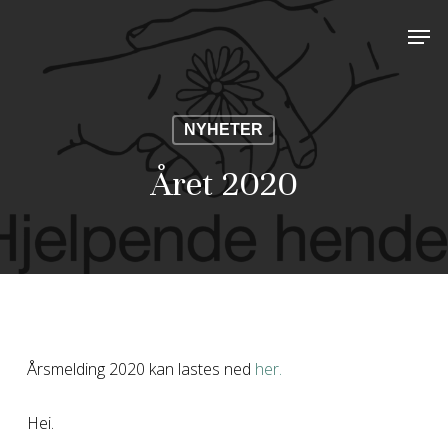
Skip
Men
to
Close
main
Menu
content
NYHETER
Året 2020
Årsmelding 2020 kan lastes ned
her.
Hei.