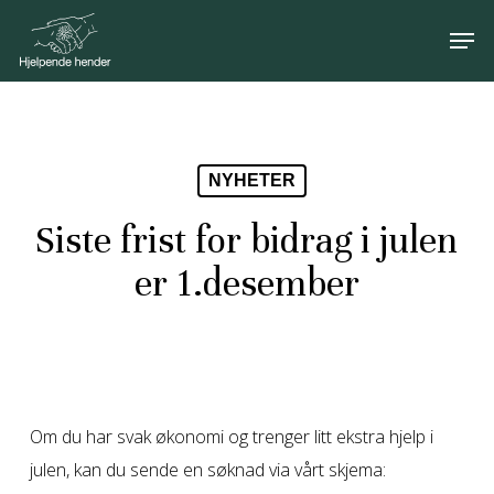
Skip
Men
to
Close
main
Menu
content
NYHETER
Siste frist for bidrag i julen
er 1.desember
Om du har svak økonomi og trenger litt ekstra hjelp i
julen, kan du sende en søknad via vårt skjema: