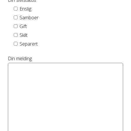
Din sivilstatus
Enslig
Samboer
Gift
Skilt
Separert
Din melding