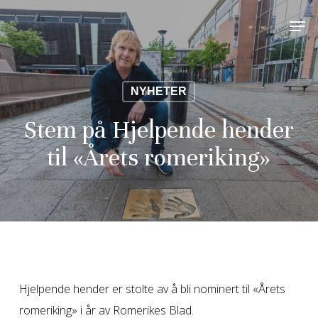
Skip
Men
to
Close
main
Menu
content
NYHETER
Stem på Hjelpende hender
til «Årets romeriking»
Hjelpende hender er stolte av å bli nominert til «Årets
romeriking» i år av Romerikes Blad.